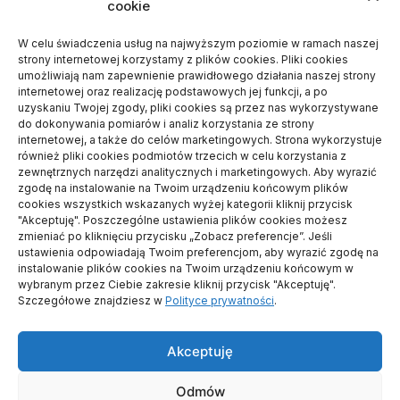
cookie
Piotr
-
Odbiór mieszkania – po co się go
wykonuje
W celu świadczenia usług na najwyższym poziomie w ramach naszej
strony internetowej korzystamy z plików cookies. Pliki cookies
Dariusz
-
Czemu warto stawiać dom z
umożliwiają nam zapewnienie prawidłowego działania naszej strony
internetowej oraz realizację podstawowych jej funkcji, a po
jednym wykonawcą
uzyskaniu Twojej zgody, pliki cookies są przez nas wykorzystywane
Frania
-
Na czym polega dieta
do dokonywania pomiarów i analiz korzystania ze strony
internetowej, a także do celów marketingowych. Strona wykorzystuje
wegetariańska?
również pliki cookies podmiotów trzecich w celu korzystania z
zewnętrznych narzędzi analitycznych i marketingowych. Aby wyrazić
Daria
-
Jakie turystyczne meble będą
zgodę na instalowanie na Twoim urządzeniu końcowym plików
cookies wszystkich wskazanych wyżej kategorii kliknij przycisk
odpowiednie na podróż kamperem
"Akceptuję". Poszczególne ustawienia plików cookies możesz
Paweł Jezierski
-
Jakimi pracami zajmują
zmieniać po kliknięciu przycisku „Zobacz preferencje”. Jeśli
ustawienia odpowiadają Twoim preferencjom, aby wyrazić zgodę na
się elektrycy samochodowi?
instalowanie plików cookies na Twoim urządzeniu końcowym w
wybranym przez Ciebie zakresie kliknij przycisk "Akceptuję".
Szczegółowe znajdziesz w
Polityce prywatności
.
Akceptuję
© prawa autorskie2026
FINSC
. Wszelkie prawa zastrzeżone.
Odmów