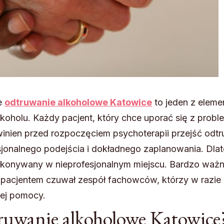
e
odtruwanie alkoholowe Katowice
to jeden z elem
alkoholu. Każdy pacjent, który chce uporać się z prob
nien przed rozpoczęciem psychoterapii przejść odtru
jonalnego podejścia i dokładnego zaplanowania. Dla
ykonywany w nieprofesjonalnym miejscu. Bardzo ważne
 pacjentem czuwał zespół fachowców, którzy w razie
nej pomocy.
ruwanie alkoholowe Katowice