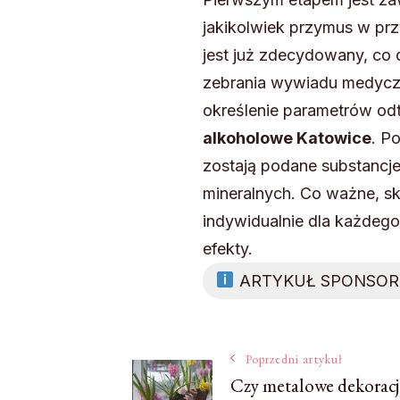
jakikolwiek przymus w prz
jest już zdecydowany, co d
zebrania wywiadu medyczne
określenie parametrów od
alkoholowe Katowice
. P
zostają podane substancje
mineralnych. Co ważne, s
indywidualnie dla każdeg
efekty.
ARTYKUŁ SPONSO
Nawigacja
Poprzedni artykuł
Czy metalowe dekoracj