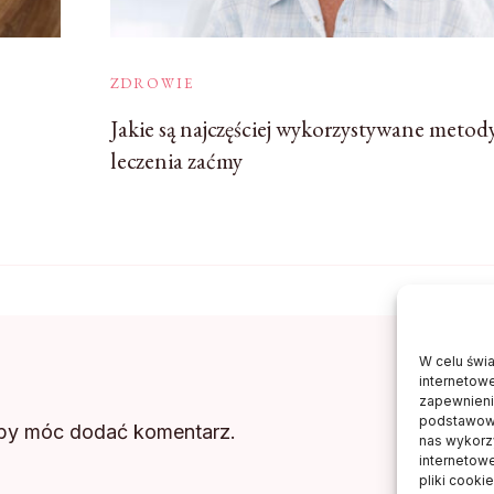
ZDROWIE
Jakie są najczęściej wykorzystywane metod
leczenia zaćmy
W celu świ
internetowe
zapewnienie
podstawowyc
aby móc dodać komentarz.
nas wykorz
internetow
pliki cooki