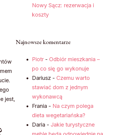
Nowy Sącz: rezerwacja i
koszty
Najnowsze komentarze
Piotr
-
Odbiór mieszkania –
entów
po co się go wykonuje
lemem
Dariusz
-
Czemu warto
cie.
stawiać dom z jednym
tego
wykonawcą
 jest,
Frania
-
Na czym polega
dieta wegetariańska?
Daria
-
Jakie turystyczne
?
meble będą odpowiednie na