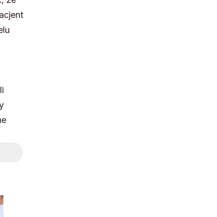
acjent
elu
i
y
ne