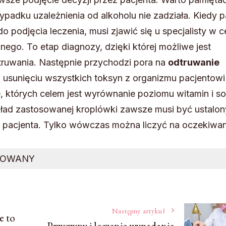
ypadku uzależnienia od alkoholu nie zadziała. Kiedy p
o podjęcia leczenia, musi zjawić się u specjalisty w c
go. To etap diagnozy, dzięki której możliwe jest
truwania. Następnie przychodzi pora na
odtruwanie
o usunięciu wszystkich toksyn z organizmu pacjentowi
, których celem jest wyrównanie poziomu witamin i sol
kład zastosowanej kroplówki zawsze musi być ustalon
o pacjenta. Tylko wówczas można liczyć na oczekiwa
ROWANY
Następny artykuł
e to
Przyczyny i leczenie wypadanie