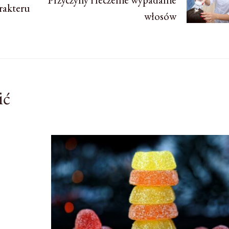
rakteru
włosów
ić