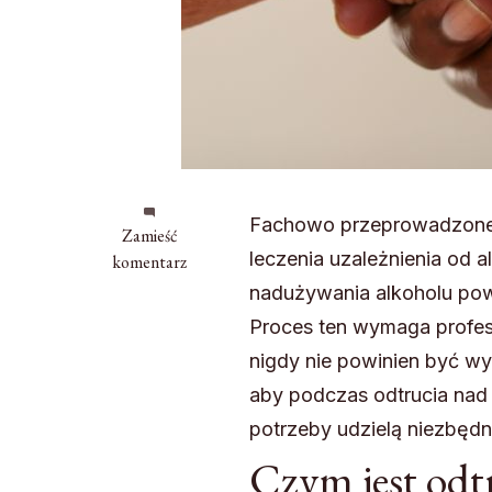
Fachowo przeprowadzon
we
Zamieść
leczenia uzależnienia od 
wpisie
komentarz
Na
nadużywania alkoholu powi
czym
Proces ten wymaga profes
polega
nigdy nie powinien być w
odtrucie
alkoholowe?
aby podczas odtrucia nad
potrzeby udzielą niezbęd
Czym jest odt