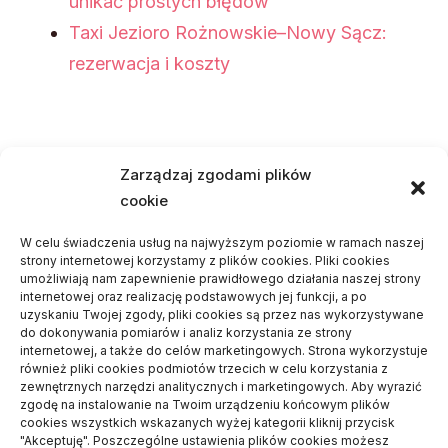
unikać prostych błędów
Taxi Jezioro Rożnowskie–Nowy Sącz:
rezerwacja i koszty
Najnowsze komentarze
Zarządzaj zgodami plików
cookie
Piotr
-
Odbiór mieszkania – po co się go
wykonuje
W celu świadczenia usług na najwyższym poziomie w ramach naszej
strony internetowej korzystamy z plików cookies. Pliki cookies
Dariusz
-
Czemu warto stawiać dom z
umożliwiają nam zapewnienie prawidłowego działania naszej strony
internetowej oraz realizację podstawowych jej funkcji, a po
jednym wykonawcą
uzyskaniu Twojej zgody, pliki cookies są przez nas wykorzystywane
do dokonywania pomiarów i analiz korzystania ze strony
Frania
-
Na czym polega dieta
internetowej, a także do celów marketingowych. Strona wykorzystuje
wegetariańska?
również pliki cookies podmiotów trzecich w celu korzystania z
zewnętrznych narzędzi analitycznych i marketingowych. Aby wyrazić
Daria
-
Jakie turystyczne meble będą
zgodę na instalowanie na Twoim urządzeniu końcowym plików
cookies wszystkich wskazanych wyżej kategorii kliknij przycisk
odpowiednie na podróż kamperem
"Akceptuję". Poszczególne ustawienia plików cookies możesz