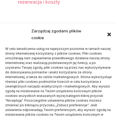
rezerwacja i koszty
Najnowsze komentarze
Zarządzaj zgodami plików
cookie
Piotr
-
Odbiór mieszkania – po co się go
wykonuje
W celu świadczenia usług na najwyższym poziomie w ramach naszej
strony internetowej korzystamy z plików cookies. Pliki cookies
Dariusz
-
Czemu warto stawiać dom z
umożliwiają nam zapewnienie prawidłowego działania naszej strony
internetowej oraz realizację podstawowych jej funkcji, a po
jednym wykonawcą
uzyskaniu Twojej zgody, pliki cookies są przez nas wykorzystywane
Frania
-
Na czym polega dieta
do dokonywania pomiarów i analiz korzystania ze strony
internetowej, a także do celów marketingowych. Strona wykorzystuje
wegetariańska?
również pliki cookies podmiotów trzecich w celu korzystania z
zewnętrznych narzędzi analitycznych i marketingowych. Aby wyrazić
Daria
-
Jakie turystyczne meble będą
zgodę na instalowanie na Twoim urządzeniu końcowym plików
cookies wszystkich wskazanych wyżej kategorii kliknij przycisk
odpowiednie na podróż kamperem
"Akceptuję". Poszczególne ustawienia plików cookies możesz
Paweł Jezierski
-
Jakimi pracami zajmują
zmieniać po kliknięciu przycisku „Zobacz preferencje”. Jeśli
ustawienia odpowiadają Twoim preferencjom, aby wyrazić zgodę na
się elektrycy samochodowi?
instalowanie plików cookies na Twoim urządzeniu końcowym w