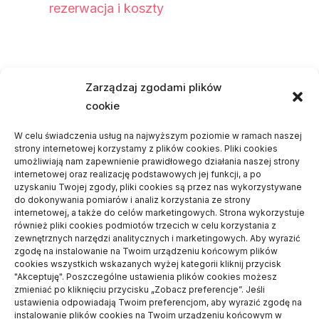
rezerwacja i koszty
Najnowsze komentarze
Zarządzaj zgodami plików
cookie
Piotr
-
Odbiór mieszkania – po co się go
wykonuje
W celu świadczenia usług na najwyższym poziomie w ramach naszej
strony internetowej korzystamy z plików cookies. Pliki cookies
Dariusz
-
Czemu warto stawiać dom z
umożliwiają nam zapewnienie prawidłowego działania naszej strony
internetowej oraz realizację podstawowych jej funkcji, a po
jednym wykonawcą
uzyskaniu Twojej zgody, pliki cookies są przez nas wykorzystywane
Frania
-
Na czym polega dieta
do dokonywania pomiarów i analiz korzystania ze strony
internetowej, a także do celów marketingowych. Strona wykorzystuje
wegetariańska?
również pliki cookies podmiotów trzecich w celu korzystania z
zewnętrznych narzędzi analitycznych i marketingowych. Aby wyrazić
Daria
-
Jakie turystyczne meble będą
zgodę na instalowanie na Twoim urządzeniu końcowym plików
cookies wszystkich wskazanych wyżej kategorii kliknij przycisk
odpowiednie na podróż kamperem
"Akceptuję". Poszczególne ustawienia plików cookies możesz
Paweł Jezierski
-
Jakimi pracami zajmują
zmieniać po kliknięciu przycisku „Zobacz preferencje”. Jeśli
ustawienia odpowiadają Twoim preferencjom, aby wyrazić zgodę na
się elektrycy samochodowi?
instalowanie plików cookies na Twoim urządzeniu końcowym w