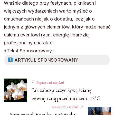
Właśnie dlatego przy festynach, piknikach i
większych wydarzeniach warto myśleć o
dmuchańcach nie jak o dodatku, lecz jak o
jednym z głównych elementów, który może nadać
całemu eventowi rytm, energię i bardziej
profesjonalny charakter.
+Tekst Sponsorowany+
ARTYKUŁ SPONSOROWANY
Nawigacja
Poprzedni artykuł
Jak zabezpieczyć żywą ścianę
zewnętrzną przed mrozem -15°C
wpisu
Następny artykuł
Sprawa rodzinna bez pośpiechu —